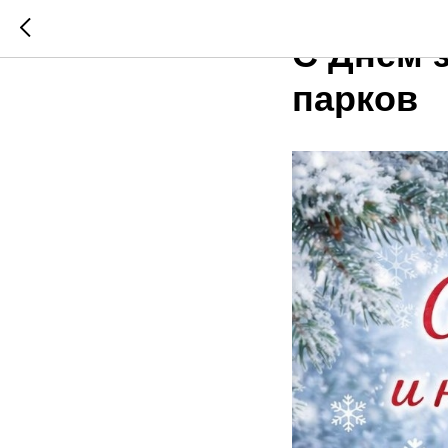
2026-01-11 05:55
С Днем 
парков