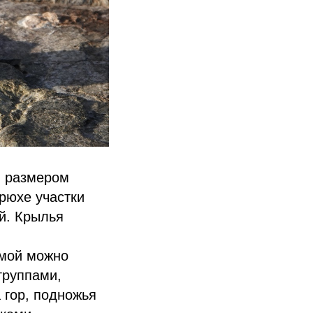
н размером
брюхе участки
й. Крылья
имой можно
группами,
 гор, подножья