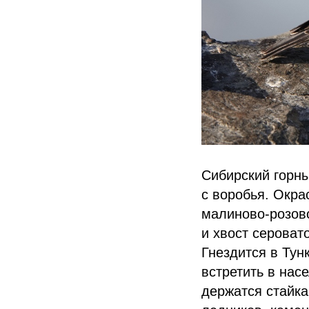
Сибирский горн
с воробья. Окра
малиново-розово
и хвост сероват
Гнездится в Тун
встретить в нас
держатся стайка