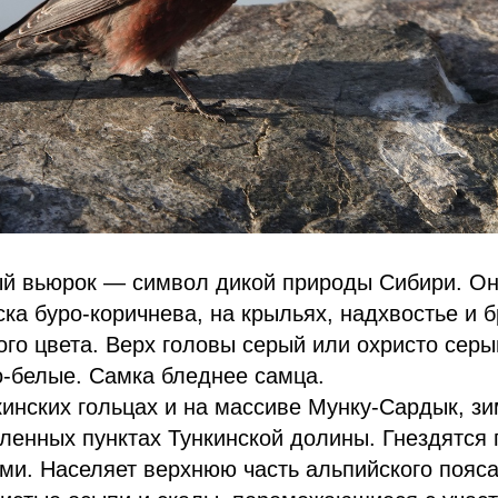
ый вьюрок — символ дикой природы Сибири. О
ска буро-коричнева, на крыльях, надхвостье и 
го цвета. Верх головы серый или охристо серы
о-белые. Самка бледнее самца.
кинских гольцах и на массиве Мунку-Сардык, з
еленных пунктах Тункинской долины. Гнездятся 
ми. Населяет верхнюю часть альпийского пояса