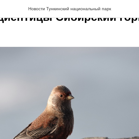
Новости Тункинский национальный парк
иептицы Сибирский го