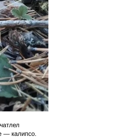
ечатлел
е — калипсо.