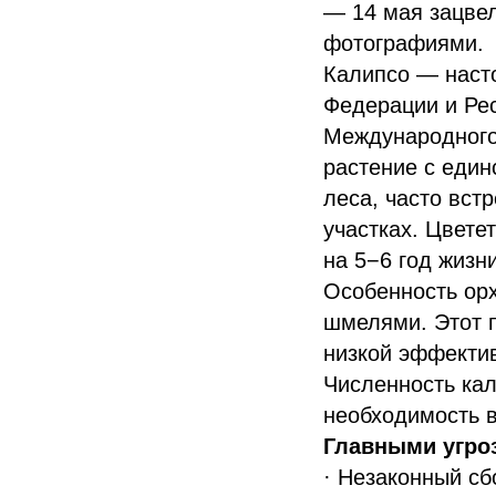
— 14 мая зацвел
фотографиями.
Калипсо — насто
Федерации и Рес
Международного
растение с еди
леса, часто вст
участках. Цвете
на 5−6 год жизни
Особенность орх
шмелями. Этот п
низкой эффектив
Численность кал
необходимость в
Главными угро
· Незаконный сб