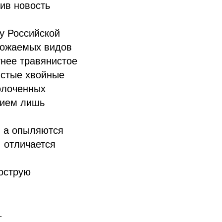
ив новость
у Российской
грожаемых видов
нее травянистое
истые хвойные
олоченных
нием лишь
, а опыляются
 отличается
 острую
.