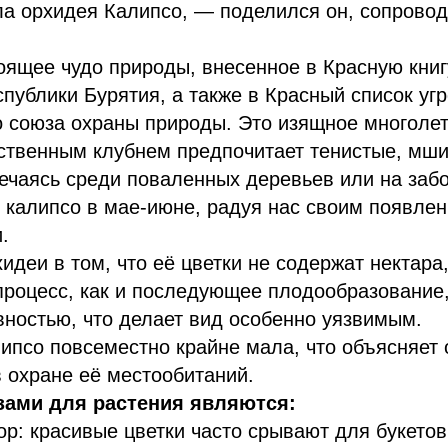
а орхидея Калипсо, — поделился он, сопровод
ящее чудо природы, внесенное в Красную книг
публики Бурятия, а также в Красный список у
 союза охраны природы. Это изящное многолет
нственным клубнем предпочитает тенистые, мш
речаясь среди поваленных деревьев или на заб
т калипсо в мае-июне, радуя нас своим появле
.
идеи в том, что её цветки не содержат нектара
роцесс, как и последующее плодообразование,
ностью, что делает вид особенно уязвимым.
ипсо повсеместно крайне мала, что объясняет
 охране её местообитаний.
зами для растения являются:
ор: красивые цветки часто срывают для букетов