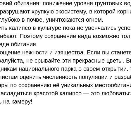
овий обитания: понижение уровня грунтовых во
разрушают хрупкую экосистему, в которой корн
лубоко в почве, уничтожаются огнем.
ть калипсо в культуре пока не увенчались усп
ибают. Поэтому сохранение вида возможно толь
еде обитания.
ощение нежности и изящества. Если вы станет
жалуйста, не срывайте эти прекрасные цветы. В
никам национального парка о своем открытии.
истам оценить численность популяции и разра
ры по сохранению её уникальных местообитан
насладиться красотой калипсо — это любоватьс
ь на камеру!