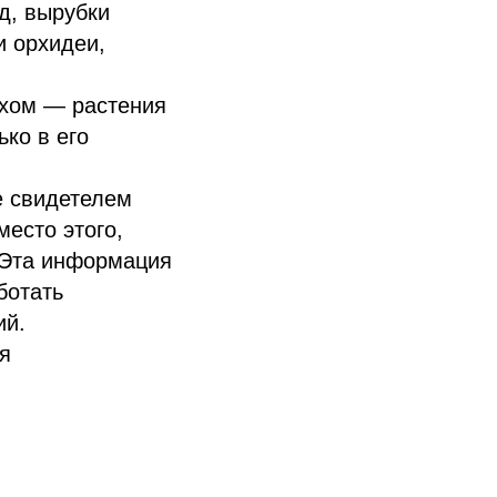
д, вырубки
и орхидеи,
ехом — растения
ко в его
е свидетелем
место этого,
 Эта информация
ботать
ий.
я