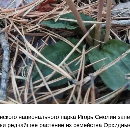
нского национального парка Игорь Смолин зап
мки редчайшее растение из семейства Орхидны