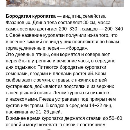
Бородатая куропатка
— вид птиц семейства
Фазановых. Длина тела составляет 30 см, масса
самок осенью достигает 290−330 г, самцов — 200−340
г. Своё название куропатки получили из-за того, что
в осенне-зимний период у них появляются по бокам
горла удлиненные перья — «борода».
Это дневные птицы, они кормятся и совершают
перелёты в утренние и вечерние часы, в середине
дня отдыхают. Питаются бородатые куропатки
семенами, ягодами и плодами растений. Корм
склёвывают с земли, с травы, с нижних ветвей
кустарников, добывают из подстилки и из верхних
слоёв рыхлой почвы. Летом куропатки питаются
и насекомыми. Гнезда устраивает под прикрытием
кустов или травы. В кладке в среднем 14−22 яиц,
насиживание 21−26 дней.
В зимнее время куропатки держатся стаями до 50−60
особей и могут кочевать в связи с состоянием