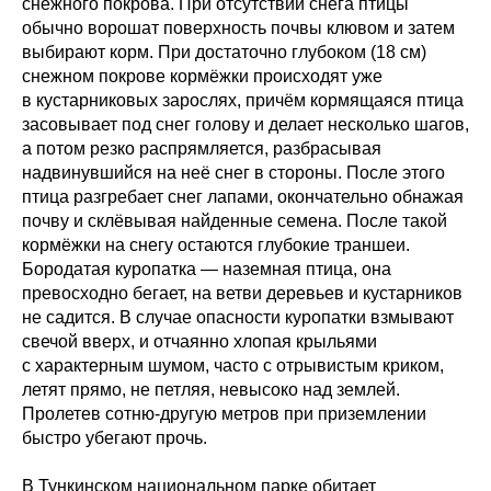
снежного покрова. При отсутствии снега птицы
обычно ворошат поверхность почвы клювом и затем
выбирают корм. При достаточно глубоком (18 см)
снежном покрове кормёжки происходят уже
в кустарниковых зарослях, причём кормящаяся птица
засовывает под снег голову и делает несколько шагов,
а потом резко распрямляется, разбрасывая
надвинувшийся на неё снег в стороны. После этого
птица разгребает снег лапами, окончательно обнажая
почву и склёвывая найденные семена. После такой
кормёжки на снегу остаются глубокие траншеи.
Бородатая куропатка — наземная птица, она
превосходно бегает, на ветви деревьев и кустарников
не садится. В случае опасности куропатки взмывают
свечой вверх, и отчаянно хлопая крыльями
с характерным шумом, часто с отрывистым криком,
летят прямо, не петляя, невысоко над землей.
Пролетев сотню-другую метров при приземлении
быстро убегают прочь.
В Тункинском национальном парке обитает