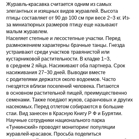
Журавль-красавка считается одним из самых
элегантных и изящных видов журавлей. Высота
птицы составляет от 90 до 100 см при весе 2−3 кг. Из-
за миниатюрных размеров птицу еще называют
малым журавлем.
Населяет степные и лесостепные участки. Перед
размножением характерны брачные танцы. Гнезда
устраивают среди участков травянистой или
кустарниковой растительности. В кладке 1−3,
в среднем 2 яйца. Насиживают оба партнера. Срок
насиживания 27−30 дней. Выводки вместе
с родителями держатся около водоемов. Часто
гнездятся вблизи поселений человека. Питаются
в основном растительной пищей, преимущественно
семенами. Также поедают жуков, саранчовых и других
насекомых. Перед отлетом собираются в большие
стаи. Вид занесен в Красную Книгу Р Ф и Бурятии.
Научные сотрудники национального парка
«Тункинский» проводят мониторинг популяции
журавлей-красавок. Просьба поделиться