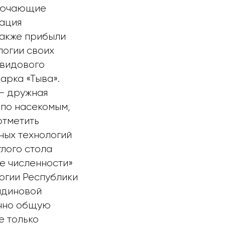
ключающие
гация
также прибыли
логии своих
 видового
арка «Тыва».
 — дружная
 по насекомым,
отметить
ных технологий
лого стола
е численности»
огии Республики
мдиновой
очно общую
е только