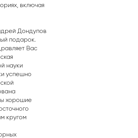
ториях, включая
Андрей Дондупов
ый подарок.
дравляет Вас
ская
й науки
ки успешно
еской
ована
ны хорошие
осточного
им кругом
горных