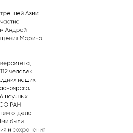
тренней Азии:
участие
й» Андрей
вещения Марина
верситета,
112 человек.
седних наших
асноярска.
6 научных
 СО РАН
елем отдела
 Ими были
ия и сохранения