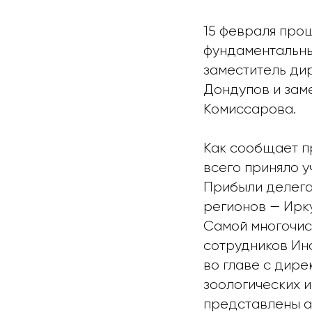
15 февраля про
фундаментальны
заместитель ди
Дондупов и зам
Комиссарова.
Как сообщает п
всего приняло у
Прибыли делегац
регионов — Ирку
Самой многочис
сотрудников Ин
во главе с дире
зоологических ис
представлены а