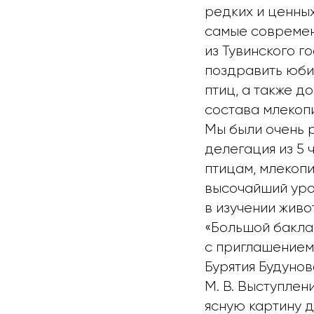
редких и ценны
самые современ
из Тувинского г
поздравить юби
птиц, а также д
состава млекоп
Мы были очень 
делегация из 5
птицам, млекоп
высочайший уро
в изучении жив
«Большой бакла
с приглашением
Бурятия Будуно
М. В. Выступле
ясную картину д