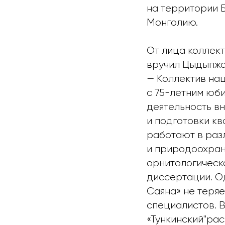
на территории Б
Монголию.
От лица коллек
вручил Цыдыпжа
— Коллектив на
с 75-летним юб
деятельность в
и подготовки к
работают в раз
и природоохран
орнитологическ
диссертации. О
Саяна» не теря
специалистов. 
«Тункинский"ра