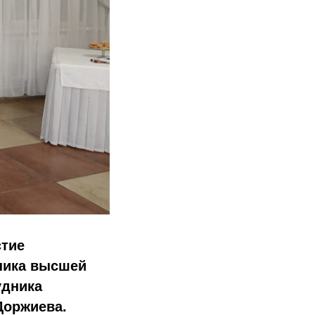
стие
ника высшей
удника
Доржиева.