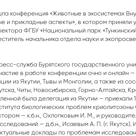
шла конференция «Животные в экосистемах Вну
е и прикладные аспекты», в котором приняли 
ректора ФГБУ «Национальный парк «Тункински
еститель начальника отдела науки и экопрос
ресс-служба Бурятского государственного уни
частие в работе конференции очно и онлайн — 
ии из Якутии, Тывы и Монголии, а также из со
тска, Читы, Новосибирска, Горно-Алтайска, Кр
ленной была делегация из Якутии — приехали 1
ститута биологических проблем криолитозоны
ктором — к.б.н., Охлопковым И. М., и руководит
следований — д.б.н., Исаевым А. П. (г. Якутск).
ктуальные доклады по проблемам исследован