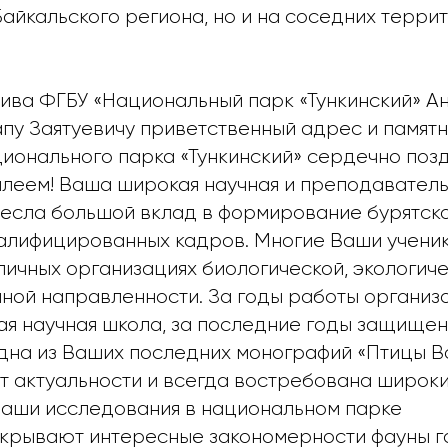
айкальского региона, но и на соседних терри
тива ФГБУ «Национальный парк «Тункинский» 
пу Заятуевичу приветственный адрес и памятн
ционального парка «Тункинский» сердечно поз
илеем! Ваша широкая научная и преподаватель
несла большой вклад в формирование бурятско
валифицированных кадров. Многие Ваши учени
личных организациях биологической, экологич
ной направленности. За годы работы организ
ая научная школа, за последние годы защище
дна из Ваших последних монографий «Птицы В
ет актуальности и всегда востребована широк
Ваши исследования в национальном парке
скрывают интересные закономерности фауны 