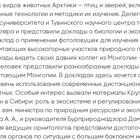
х видов животных Арктики — птиц и зверей, в
ные технологии и методики их изучения. Деле
осуниверситета и Тувинского научного центра 
ляра и представили доклады о биологии и эко
оклад о применении фотоловушек для изучения
итающих высокогорных участков природного п
рады видеть своих давних коллег из Монголии
 человек представили разнообразные доклады
итающим Монголии. В докладах здесь хочется 
вень использования современных дистанцион
отных. Особый интерес вызвали материалы Круг
н в Сибири: роль в экосистеме и регулировани
 зам. министра по природным ресурсам и экол
ва А. А., и руководителя Бурприроднадзора Да
ния ведущих орнитологов представили достат
ля органов по ситуации с большим бакланом н