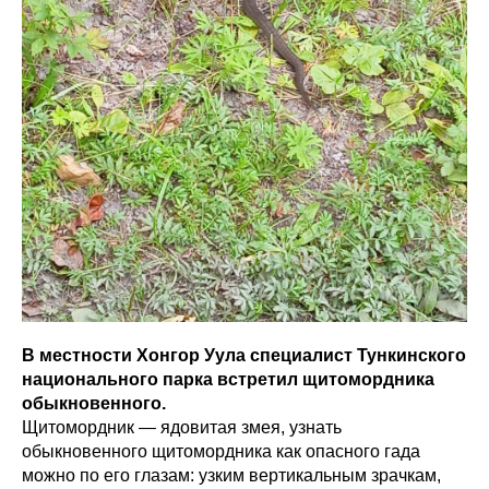
В местности Хонгор Уула специалист Тункинского
национального парка встретил щитомордника
обыкновенного.
Щитомордник — ядовитая змея, узнать
обыкновенного щитомордника как опасного гада
можно по его глазам: узким вертикальным зрачкам,