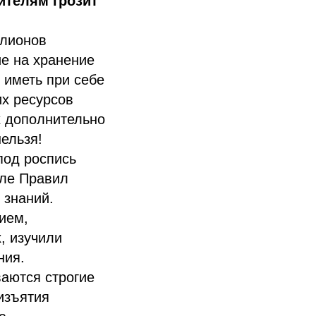
ителям грозит
ллионов
ие на хранение
 иметь при себе
их ресурсов
х дополнительно
нельзя!
под роспись
сле Правил
 знаний.
ием,
, изучили
ния.
ваются строгие
изъятия