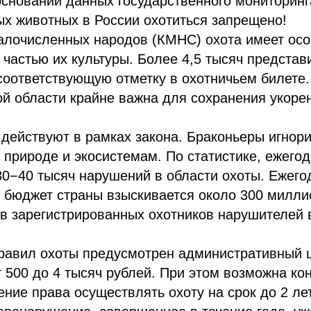
сновании данных государственного мониторинг
х животных в России охотиться запрещено!
алочисленных народов (КМНС) охота имеет осо
я частью их культуры. Более 4,5 тысяч представ
соответствующую отметку в охотничьем билете
й области крайне важна для сохранения укоре
 действуют в рамках закона. Браконьеры игнор
 природе и экосистемам. По статистике, ежегод
30−40 тысяч нарушений в области охоты. Ежего
 бюджет страны взыскивается около 300 милли
ов зарегистрированных охотников нарушителей
равил охоты предусмотрен административный
т 500 до 4 тысяч рублей. При этом возможна к
ние права осуществлять охоту на срок до 2 ле