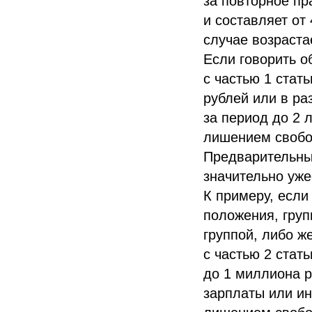
за повторное пр
и составляет от
случае возрастае
Если говорить о
с частью 1 стат
рублей или в ра
за период до 2 
лишением свобод
Предварительный
значительно уже
К примеру, если
положения, груп
группой, либо ж
с частью 2 стат
до 1 миллиона р
зарплаты или ин