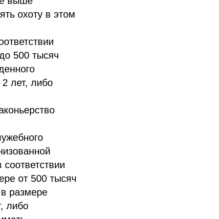
же выше
ять охоту в этом
соответствии
до 500 тысяч
денного
2 лет, либо
аконьерство
лужебного
анизованной
в соответствии
ере от 500 тысяч
 в размере
, либо