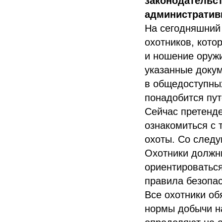
законодательст
административн
На сегодняшний 
охотников, кото
и ношение оружи
указанные докум
в общедоступных
понадобится пут
Сейчас претенде
ознакомиться с 
охоты. Со следу
Охотники должны
ориентироваться
правила безопас
Все охотники об
нормы добычи н