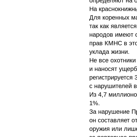
определяют на о
На краснокнижны
Для коренных м
так как являетс
народов имеют 
прав КМНС в это
уклада жизни.
Не все охотники
и наносят ущерб
регистрируется 
с нарушителей в
Из 4,7 миллион
1%.
За нарушение П
он составляет о
оружия или лише