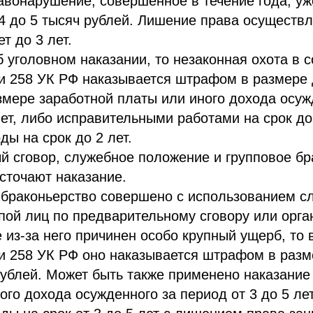
авонарушение, совершенное в течение года, у
 4 до 5 тысяч рублей. Лишение права осуществл
т до 3 лет.
б уголовном наказании, то незаконная охота в 
ьи 258 УК РФ наказывается штрафом в размере 
змере заработной платы или иного дохода осуж
лет, либо исправительными работами на срок до 
ы на срок до 2 лет.
 сговор, служебное положение и групповое бр
сточают наказание.
 браконьерство совершено с использованием с
пой лиц по предварительному сговору или орг
е из-за него причинен особо крупный ущерб, то 
ьи 258 УК РФ оно наказывается штрафом в разм
ублей. Может быть также применено наказание
ого дохода осужденного за период от 3 до 5 лет