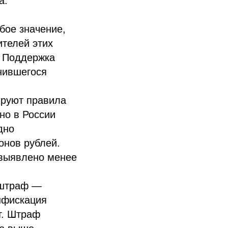
а.
бое значение,
ителей этих
. Поддержка
нившегося
ируют правила
но в России
дно
онов рублей.
 выявлено менее
 штраф —
онфискация
т. Штраф