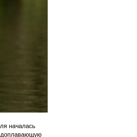
еля началась
водоплавающую