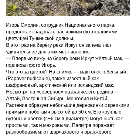
Игорь Смолин, сотрудник Национального парка,
продолжает радовать нас яркими фотографиями
цветущей Тункинской долины.
В этот раз на берегу реки Иркут он запечатлел
удивительное для этих мест явление.
— Впервые вижу на берегу реки Иркут жёлтый мак, —
подписал фото Игорь.
Что это за цветок? На снимке — мак голостебельный
(Papaver nudicaule), также известный как
шафрановый, арктический или исландский мак.
Несмотря на «северное» название, его родина —
Алтай, Восточная Сибирь, Монголия и Китай.
Растение образует небольшие дерновинки с крепкими
прямыми побегами высотой до 50 см. Его крупные
бутоны и цветки (4−6 см в диаметре) могут быть как
простыми, так и махровыми. Палитра поражает
разнообразием: от шарлахового и оранжевого