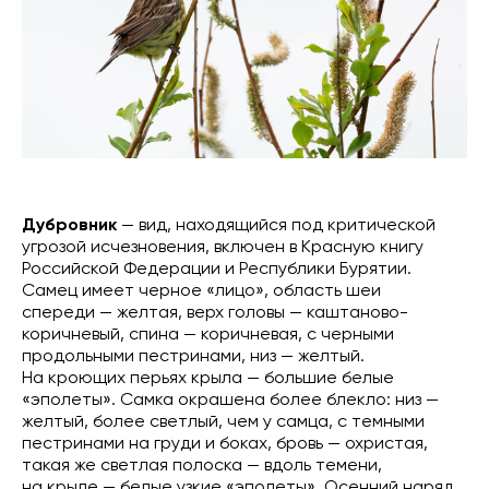
Дубровник
— вид, находящийся под критической
угрозой исчезновения, включен в Красную книгу
Российской Федерации и Республики Бурятии.
Самец имеет черное «лицо», область шеи
спереди — желтая, верх головы — каштаново-
коричневый, спина — коричневая, с черными
продольными пестринами, низ — желтый.
На кроющих перьях крыла — большие белые
«эполеты». Самка окрашена более блекло: низ —
желтый, более светлый, чем у самца, с темными
пестринами на груди и боках, бровь — охристая,
такая же светлая полоска — вдоль темени,
на крыле — белые узкие «эполеты». Осенний наряд