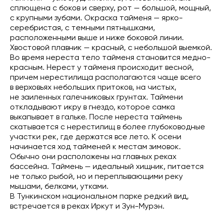
сплющена с боков и сверху, рот — большой, мощный,
с крупными зубами. Окраска тайменя — ярко-
серебристая, с темными пятнышками,
расположенными выше и ниже боковой линии.
Хвостовой плавник — красный, с небольшой выемкой.
Во время нереста тело тайменя становится медно-
красным. Нерест у тайменя происходит весной,
причем нерестилища располагаются чаще всего
в верховьях небольших притоков, на чистых,
не заиленных галечниковых грунтах. Таймени
откладывают икру в гнездо, которое самка
выкапывает в гальке. После нереста таймень
скатывается с нерестилищ в более глубоководные
участки рек, где держатся все лето. К осени
начинается ход тайменей к местам зимовок.
Обычно они расположены на главных реках
бассейна. Таймень — идеальный хищник, питается
не только рыбой, но и переплывающими реку
мышами, белками, утками.
В Тункинском национальном парке редкий вид,
встречается в реках Иркут и Зун-Мурэн.