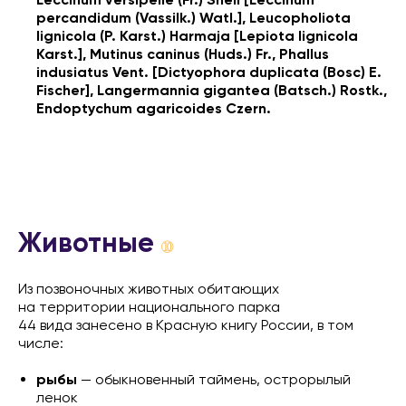
percandidum (Vassilk.) Watl.], Leucopholiota
lignicola (P. Karst.) Harmaja [Lepiota lignicola
Karst.], Mutinus caninus (Huds.) Fr., Phallus
indusiatus Vent. [Dictyophora duplicata (Bosc) E.
Fischer], Langermannia gigantea (Batsch.) Rostk.,
Endoptychum agaricoides Czern.
Животные
➉
Из позвоночных животных обитающих
на территории национального парка
44 вида занесено в Красную книгу России, в том
числе:
рыбы
— обыкновенный таймень, острорылый
ленок