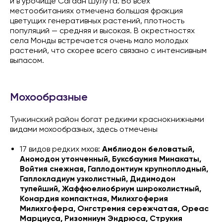
и в урочище Сагаан Шулута. Во всех
местообитаниях отмечена большая фракция
цветущих генеративных растений, плотность
популяций — средняя и высокая. В окрестностях
села Монды встречается очень мало молодых
растений, что скорее всего связано с интенсивным
выпасом.
Мохообразные
Тункинский район богат редкими краснокнижными
видами мохообразных, здесь отмечены
17 видов редких мхов:
Амблиодон беловатый,
Аномодон утонченный, Буксбаумия Минакаты,
Войтия снежная, Гаплодонтиум крупноплодный,
Гаплокладиум узколистный, Дидимодон
тупейший, Жаффюелиобриум широколистный,
Конардия компактная, Милихгоферия
Милихгофера, Онгстремия сережчатая, Ореас
Марциуса, Ризомниум Эндрюса, Струкия