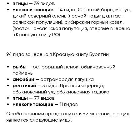
птицы
— 39 видов.
млекопитающие
— 4 вида. Снежный барс, манул,
дикий северный олень (лесной подвид алтае-
саянской популяции), сибирский горный козел.
(восточно-саянская популяция, впервые внесена
в Красную книгу РФ)
94 вида занесено в Красную книгу Бурятии
рыбы
— острорылый ленок, обыкновенный
таймень
амфибии
— остромордая лягушка
рептилии
— 3 вида. Прыткая ящерица,
обыкновенный уж, обыкновенная гадюка
птицы
— 77 видов
млекопитающие
— 11 видов
Особо ценными представителями млекопитающих
являются следующие виды.