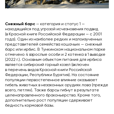
Снежный барс
— категория и статус 1 —
находящийся под угрозой исчезновения подвид
(в Красной книге Российской Федерации — с 2001
года). Один из наиболее редких и малоизученных
представителей семейства кошачьих — снежный
барс или ирбис. В Тункинском национальном парке
отмечено 4 взрослые особи и 2 котенка в 1 выводке
(2022 г.). Основным объектом питания для ирбиса
является сибирский горный козел (включен
в перечень видов Красной книги Российской
Федерации, Республики Бурятия). На состояние
популяции первостепенное влияние оказывает
гибель животных в незаконных орудиях лова (прежде
всего, петлях). Также барсы гибнут в результате
целенаправленного браконьерства. Кроме того,
дополнительно рост популяции сдерживает
бедность кормовой базы.