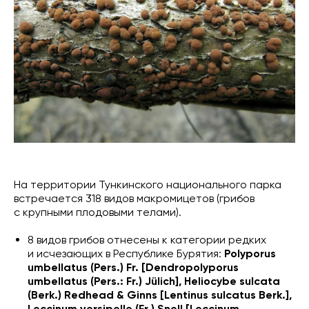
На территории Тункинского национального парка
встречается 318 видов макромицетов (грибов
с крупными плодовыми телами).
8 видов грибов отнесены к категории редких
и исчезающих в Республике Бурятия:
Polyporus
umbellatus (Pers.) Fr. [Dendropolyporus
umbellatus (Pers.: Fr.) Jülich], Heliocybe sulcata
(Berk.) Redhead & Ginns [Lentinus sulcatus Berk.],
Leccinum versipelle (Fr.) Snell [Leccinum