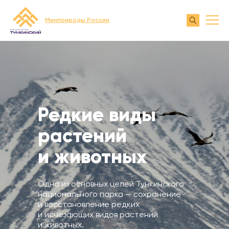
Минприроды России
Редкие виды
растений
и животных
Одна из основных целей Тункинского
национального парка — сохранение
и восстановление редких
и исчезающих видов растений
и животных.