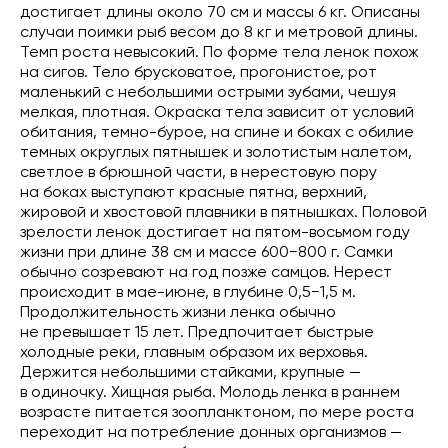
достигает длины около 70 см и массы 6 кг. Описаны
случаи поимки рыб весом до 8 кг и метровой длины.
Темп роста невысокий. По форме тела ленок похож
на сигов. Тело брусковатое, прогонистое, рот
маленький с небольшими острыми зубами, чешуя
мелкая, плотная. Окраска тела зависит от условий
обитания, темно-бурое, на спине и боках с обилие
темных округлых пятнышек и золотистым налетом,
светлое в брюшной части, в нерестовую пору
на боках выступают красные пятна, верхний,
жировой и хвостовой плавники в пятнышках. Половой
зрелости ленок достигает на пятом-восьмом году
жизни при длине 38 см и массе 600−800 г. Самки
обычно созревают на год позже самцов. Нерест
происходит в мае-июне, в глубине 0,5−1,5 м.
Продолжительность жизни ленка обычно
не превышает 15 лет. Предпочитает быстрые
холодные реки, главным образом их верховья.
Держится небольшими стайками, крупные —
в одиночку. Хищная рыба. Молодь ленка в раннем
возрасте питается зоопланктоном, по мере роста
переходит на потребление донных организмов —