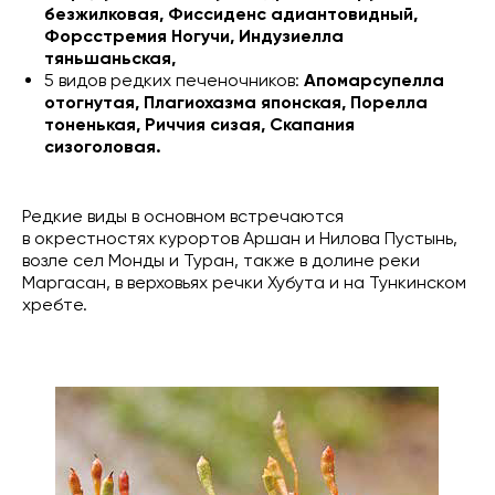
безжилковая, Фиссиденс адиантовидный,
Форсстремия Ногучи, Индузиелла
тяньшаньская,
5 видов редких печеночников:
Апомарсупелла
отогнутая, Плагиохазма японская, Порелла
тоненькая, Риччия сизая, Скапания
сизоголовая.
Редкие виды в основном встречаются
в окрестностях курортов Аршан и Нилова Пустынь,
возле сел Монды и Туран, также в долине реки
Маргасан, в верховьях речки Хубута и на Тункинском
хребте.