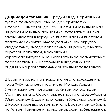
Дидимодон тупейший
— редкий вид. Дерновинки
густые темноокрашенные, до черноватых.
Стебель — высотой до 1 см. Листья яйцевидные или
широкояйцевидно-ланцетные, туповатые. Жилка
заканчивается в верхушке листа. Клетки листовой
пластинки округло-многоугольные или округло-
квадратные, иногда поперечно-широкие, с низкой
округлой папиллой, в основании —
короткопрямоугольные. Вегетативное размножение
посредством 1−2-клеточных выводковых тел,
сидящих на разветвленных ризоидных подставках.
В Бурятии известно несколько местонахождений:
гора Хубута, окрестности сел Монды, Аршан
(Тункинский р-н); верховья р. Китой, хр. Большой
Саян, долина р. Сорок, окрестности с. Додо-Жахна
(Окинский р-н), долина р. Ковыли (Курумканский р-н).
В России изредка встречается в Восточной Сибири:
на Алтае, Таймыре и на маломорском побережье оз.